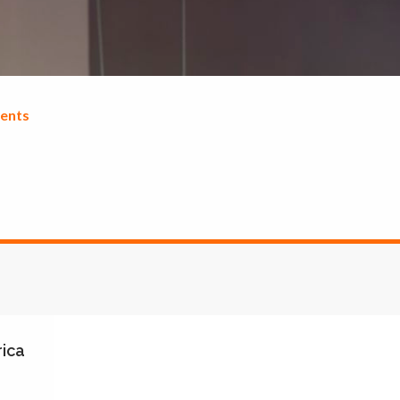
ents
rica