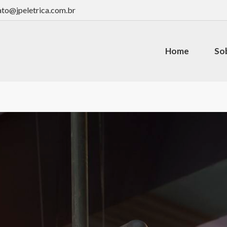
ato@jpeletrica.com.br
Home
So